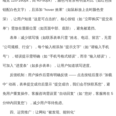
端宽 120-160px，高 40-50px），颜色与背景有明显对比（如红色按
钮配白色文字），且添加 “hover 效果”（如鼠标放上去时颜色变
深），让用户知道 “这是可点击的”。核心按钮（如 “立即购买”“提交表
单”）需放在显眼位置（如页面中部、底部），避免被遮挡。
表单：减少填写项（如联系表单只需 “姓名、电话、留言”，无需
“公司规模、行业”），每个输入框添加 “提示文字”（如 “请输入手机
号”），错误提示需明确（如 “手机号格式错误”，而非 “输入错误”）。
可加入 “进度条”（如多步表单），让用户知道填写进度。
反馈机制
：用户操作后需有明确反馈 —— 点击按钮后显示 “加载
中” 动画，表单提交成功后显示 “提交成功，我们会尽快联系您”，避
免用户重复操作。客服咨询需设置 “自动回复”（如 “您好，客服将在 5
分钟内回复您”），减少用户等待焦虑。
四、运营推广：让网站 “被发现、能转化”