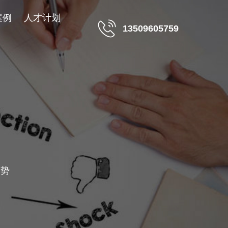
案例
人才计划
13509605759
趋势