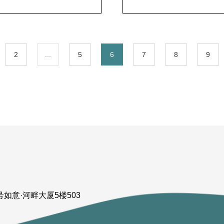
2
...
5
6
7
8
9
如意·河畔大厦5楼503